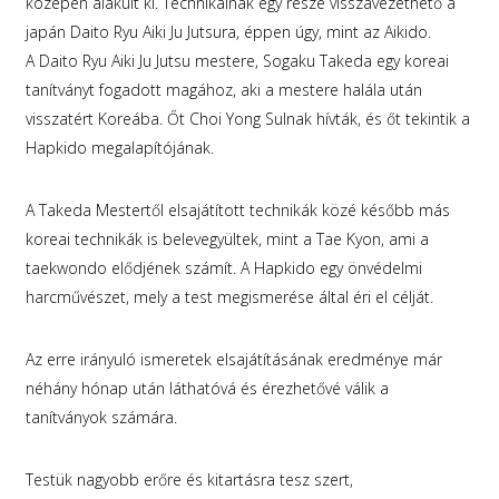
közepén alakult ki. Technikáinak egy része visszavezethető a
japán Daito Ryu Aiki Ju Jutsura, éppen úgy, mint az Aikido.
A Daito Ryu Aiki Ju Jutsu mestere, Sogaku Takeda egy koreai
tanítványt fogadott magához, aki a mestere halála után
visszatért Koreába. Őt Choi Yong Sulnak hívták, és őt tekintik a
Hapkido megalapítójának.
A Takeda Mestertől elsajátított technikák közé később más
koreai technikák is belevegyültek, mint a Tae Kyon, ami a
taekwondo elődjének számít. A Hapkido egy önvédelmi
harcművészet, mely a test megismerése által éri el célját.
Az erre irányuló ismeretek elsajátításának eredménye már
néhány hónap után láthatóvá és érezhetővé válik a
tanítványok számára.
Testük nagyobb erőre és kitartásra tesz szert,