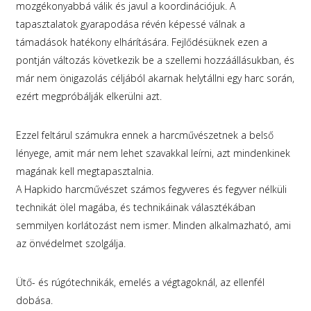
mozgékonyabbá válik és javul a koordinációjuk. A
tapasztalatok gyarapodása révén képessé válnak a
támadások hatékony elhárítására. Fejlődésüknek ezen a
pontján változás következik be a szellemi hozzáállásukban, és
már nem önigazolás céljából akarnak helytállni egy harc során,
ezért megpróbálják elkerülni azt.
Ezzel feltárul számukra ennek a harcművészetnek a belső
lényege, amit már nem lehet szavakkal leírni, azt mindenkinek
magának kell megtapasztalnia.
A Hapkido harcművészet számos fegyveres és fegyver nélküli
technikát ölel magába, és technikáinak választékában
semmilyen korlátozást nem ismer. Minden alkalmazható, ami
az önvédelmet szolgálja.
Ütő- és rúgótechnikák, emelés a végtagoknál, az ellenfél
dobása.