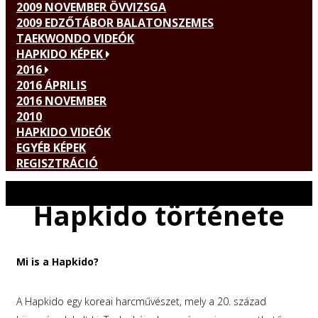
2009 NOVEMBER ÖVVIZSGA
2009 EDZŐTÁBOR BALATONSZEMES
TAEKWONDO VIDEÓK
HAPKIDO KÉPEK
2016
2016 ÁPRILIS
2016 NOVEMBER
2010
HAPKIDO VIDEÓK
EGYÉB KÉPEK
REGISZTRÁCIÓ
Hapkido története
Mi is a Hapkido?
A Hapkido egy koreai harcművészet, mely a 20. század